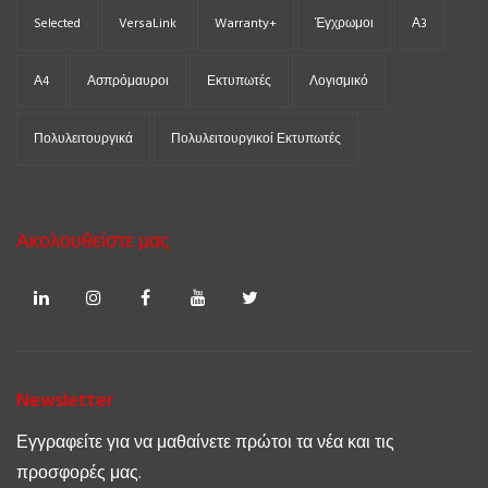
Selected
VersaLink
Warranty+
Έγχρωμοι
Α3
Α4
Ασπρόμαυροι
Εκτυπωτές
Λογισμικό
Πολυλειτουργικά
Πολυλειτουργικοί Εκτυπωτές
Ακολουθείστε μας
Linkedin
Instagram
Facebook
youtube
Twitter
Newsletter
Εγγραφείτε για να μαθαίνετε πρώτοι τα νέα και τις
προσφορές μας.