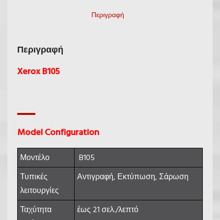
Περιγραφή
Περιγραφή
Xerox
B105
Model Configuration
Μοντέλο
B105
Τυπικές
Αντιγραφή, Εκτύπωση, Σάρωση
λειτουργίες
Ταχύτητα
έως 21 σελ./λεπτό